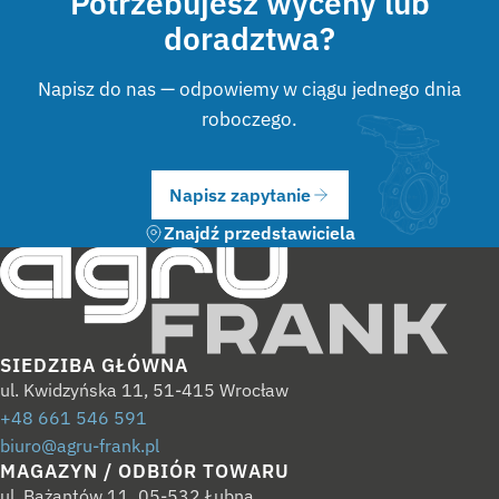
Potrzebujesz wyceny lub
doradztwa?
Napisz do nas — odpowiemy w ciągu jednego dnia
roboczego.
Napisz zapytanie
Znajdź przedstawiciela
SIEDZIBA GŁÓWNA
ul. Kwidzyńska 11, 51-415 Wrocław
+48 661 546 591
biuro@agru-frank.pl
MAGAZYN / ODBIÓR TOWARU
ul. Bażantów 11, 05-532 Łubna