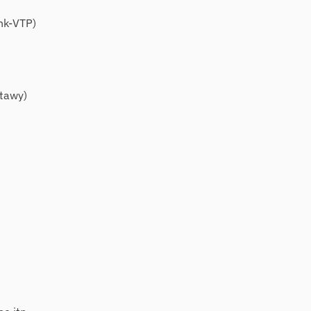
nk-VTP)
stawy)