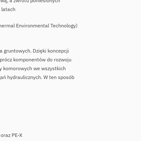
ową, a zwrotu poniesionych
 latach
hermal Environmental Technology)
a gruntowych. Dzięki koncepcji
Oprócz komponentów do rozwoju
zy komorowych we wszystkich
gań hydraulicznych. W ten sposób
 oraz PE-X