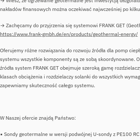
→ Wiesz, że ogrzewanie geotermalne jest inwestycją długofal
nakładów finansowych można oczekiwać najwcześniej po kilku
→ Zachęcamy do przyjrzenia się systemowi FRANK GET (Geot
https://www.frank-gmbh.de/en/products/geothermal-energy/
Oferujemy różne rozwiązania do rozwoju źródła dla pomp ciepł
systemu wszystkie komponenty są ze sobą skoordynowane. 
źródła system FRANK GET obejmuje szeroką gamę rozdzielac
klasach obciążenia i rozdzielaczy solanki do wszystkich wyma
zapewniamy skuteczność całego systemu.
W Naszej ofercie znajdą Państwo:
▪ Sondy geotermalne w wersji podwójnej U-sondy z PE100 RC