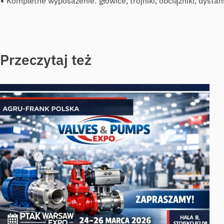
▪ Kompletne wyposażenie: głowice, trójniki, obciążniki, dystans
Przeczytaj też