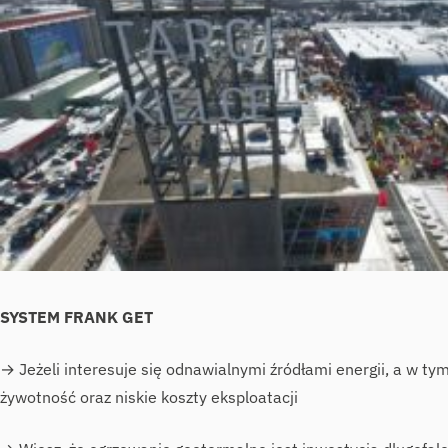
SYSTEM FRANK GET
→ Jeżeli interesuje się odnawialnymi źródłami energii, a w tym
żywotność oraz niskie koszty eksploatacji