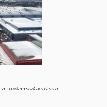
 cenisz sobie ekologiczność, długą