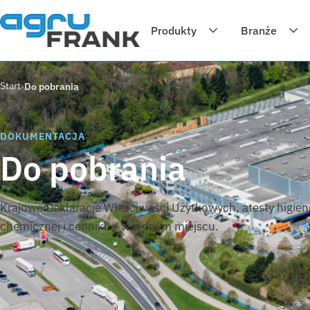
Produkty
Branże
Start
Do pobrania
DOKUMENTACJA
Do pobrania
Krajowe Deklaracje Właściwości Użytkowych, atesty higien
chemicznej i cenniki — w jednym miejscu.