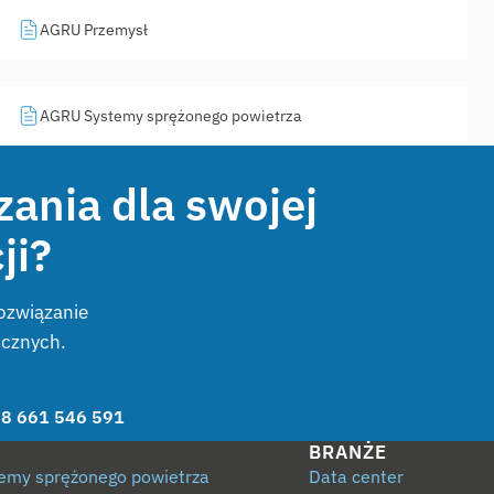
AGRU Przemysł
AGRU Systemy sprężonego powietrza
ania dla swojej
ji?
ozwiązanie
icznych.
8 661 546 591
BRANŻE
emy sprężonego powietrza
Data center