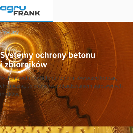
Produkty
Systemy ochrony betonu
i zbiorników
Systemy ochrony betonu i zbiorników przed korozją
chemiczną, ścieraniem i oddziaływaniem agresywnych
mediów.