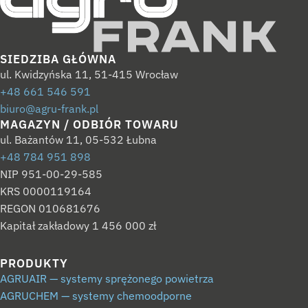
SIEDZIBA GŁÓWNA
ul. Kwidzyńska 11, 51-415 Wrocław
+48 661 546 591
biuro@agru-frank.pl
MAGAZYN / ODBIÓR TOWARU
ul. Bażantów 11, 05-532 Łubna
+48 784 951 898
NIP 951-00-29-585
KRS 0000119164
REGON 010681676
Kapitał zakładowy 1 456 000 zł
PRODUKTY
AGRUAIR — systemy sprężonego powietrza
AGRUCHEM — systemy chemoodporne