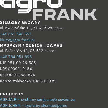
SIEDZIBA GŁÓWNA
ul. Kwidzyńska 11, 51-415 Wrocław
+48 661 546 591
biuro@agru-frank.pl
MAGAZYN / ODBIÓR TOWARU
ul. Bażantów 11, 05-532 Łubna
+48 784 951 898
NIP 951-00-29-585
KRS 0000119164
REGON 010681676
Kapitał zakładowy 1 456 000 zł
PRODUKTY
AGRUAIR — systemy sprężonego powietrza
AGRUCHEM — systemy chemoodporne