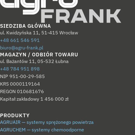
SIEDZIBA GŁÓWNA
ul. Kwidzyńska 11, 51-415 Wrocław
+48 661 546 591
biuro@agru-frank.pl
MAGAZYN / ODBIÓR TOWARU
ul. Bażantów 11, 05-532 Łubna
+48 784 951 898
NIP 951-00-29-585
KRS 0000119164
REGON 010681676
Kapitał zakładowy 1 456 000 zł
PRODUKTY
AGRUAIR — systemy sprężonego powietrza
AGRUCHEM — systemy chemoodporne